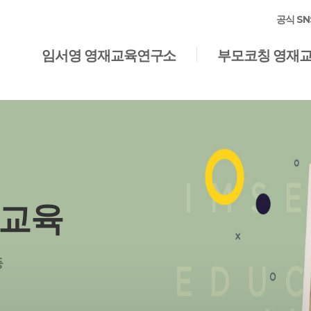
SN
공식
임서영 영재교육연구소
부모코칭 영재
재교육
등