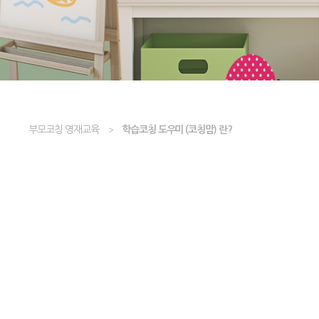
부모코칭 영재교육
학습코칭 도우미 (코칭맘) 란?